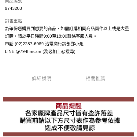
商品編號
超商取貨付款
9743203
LINE Pay
銷售重點
Apple Pay
為確保您購買到想要的商品，如需訂購相同商品兩件以上或是大量
訂購，請於平日時間9:00至18:00聯絡客服人員。
街口支付
市話:(02)2287-6969 洽電商行銷部鄭小姐
悠遊付
LINE:@794hmczm (務必加上@搜尋)
Google Pay
ATM付款
詳細說明
相關推薦
運送方式
全家取貨付款
每筆NT$60，滿NT$1,500(含以上)免運費
7-11取貨付款
每筆NT$60，滿NT$1,500(含以上)免運費
宅配