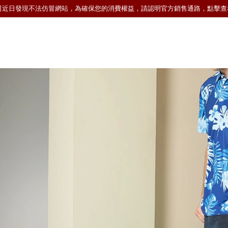
司近日發現不法仿冒網站，為確保您的消費權益，請認明官方銷售通路，點擊查