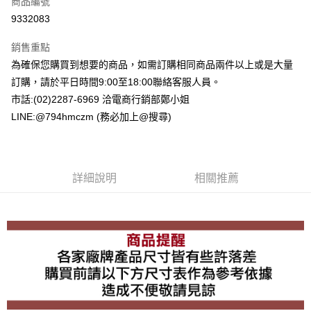
商品編號
超商取貨付款
9332083
LINE Pay
銷售重點
Apple Pay
為確保您購買到想要的商品，如需訂購相同商品兩件以上或是大量
訂購，請於平日時間9:00至18:00聯絡客服人員。
街口支付
市話:(02)2287-6969 洽電商行銷部鄭小姐
悠遊付
LINE:@794hmczm (務必加上@搜尋)
Google Pay
ATM付款
詳細說明
相關推薦
運送方式
全家取貨付款
每筆NT$60，滿NT$1,500(含以上)免運費
7-11取貨付款
每筆NT$60，滿NT$1,500(含以上)免運費
宅配