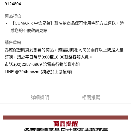
LINE Pay
9124804
Apple Pay
商品特色
街口支付
【CUMAR x 中信兄弟】聯名款商品僅可使用宅配方式運送，造
成您的不便敬請見諒。
悠遊付
銷售重點
Google Pay
為確保您購買到想要的商品，如需訂購相同商品兩件以上或是大量
ATM付款
訂購，請於平日時間9:00至18:00聯絡客服人員。
市話:(02)2287-6969 洽電商行銷部鄭小姐
運送方式
LINE:@794hmczm (務必加上@搜尋)
宅配
每筆NT$80，滿NT$1,500(含以上)免運費
詳細說明
相關推薦