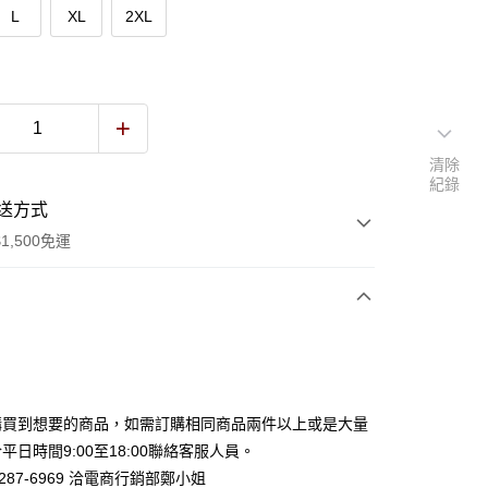
L
XL
2XL
清除
紀錄
送方式
1,500免運
次付款
付款
購買到想要的商品，如需訂購相同商品兩件以上或是大量
平日時間9:00至18:00聯絡客服人員。
)2287-6969 洽電商行銷部鄭小姐