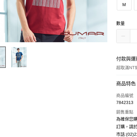
M
數量
付款與運
超取滿NT$
付款方式
商品特色
信用卡一
商品編號
7842313
超商取貨
銷售重點
LINE Pay
為確保您
訂購，請於
Apple Pay
市話:(02