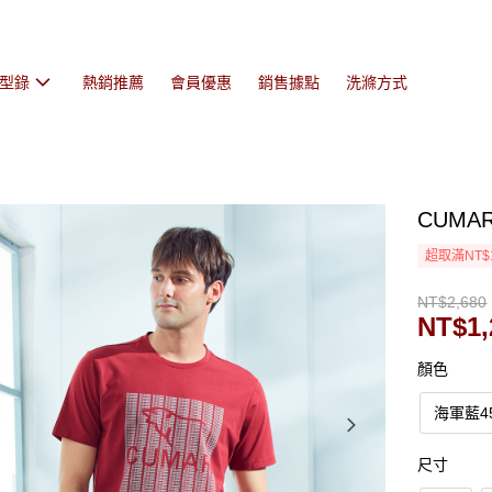
型錄
熱銷推薦
會員優惠
銷售據點
洗滌方式
CUMAR
超取滿NT$
NT$2,680
NT$1,
顏色
海軍藍4
尺寸