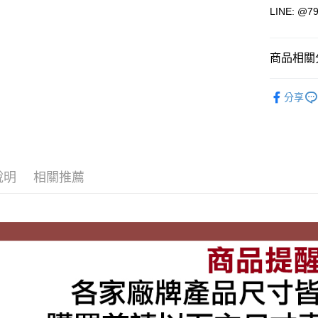
街口支付
LINE: @
悠遊付
商品相關分
Google Pa
ATM付款
-上衣-
T
分享
年度分類
運送方式
全家取貨
說明
相關推薦
每筆NT$6
7-11取貨
每筆NT$6
宅配
每筆NT$8
付款後門
每筆NT$8