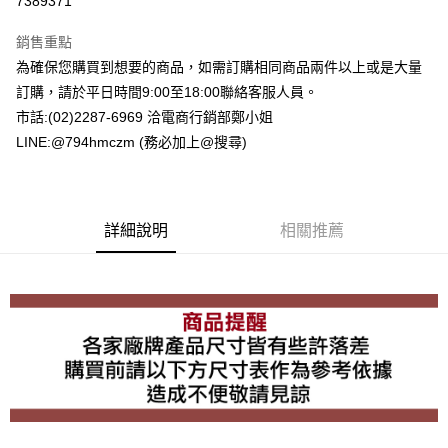
7389371
LINE Pay
銷售重點
Apple Pay
為確保您購買到想要的商品，如需訂購相同商品兩件以上或是大量
訂購，請於平日時間9:00至18:00聯絡客服人員。
街口支付
市話:(02)2287-6969 洽電商行銷部鄭小姐
悠遊付
LINE:@794hmczm (務必加上@搜尋)
Google Pay
ATM付款
詳細說明
相關推薦
運送方式
全家取貨付款
每筆NT$60，滿NT$1,500(含以上)免運費
7-11取貨付款
每筆NT$60，滿NT$1,500(含以上)免運費
宅配
每筆NT$80，滿NT$1,500(含以上)免運費