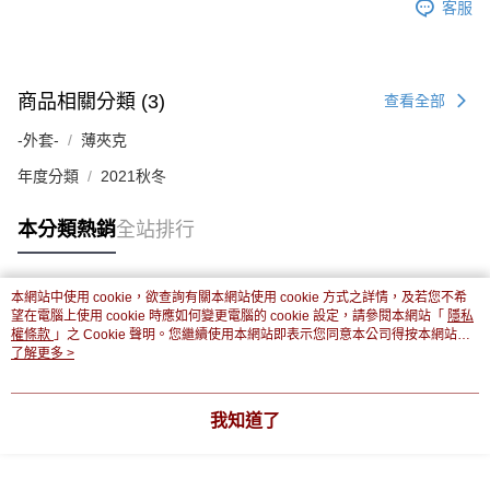
客服
商品相關分類 (3)
查看全部
-外套-
薄夾克
年度分類
2021秋冬
本分類熱銷
全站排行
本網站中使用 cookie，欲查詢有關本網站使用 cookie 方式之詳情，及若您不希
熱門標籤
望在電腦上使用 cookie 時應如何變更電腦的 cookie 設定，請參閱本網站「
隱私
權條款
」之 Cookie 聲明。您繼續使用本網站即表示您同意本公司得按本網站使
用條款之 Cookie 聲明使用 cookie。
了解更多 >
我知道了