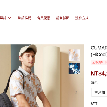
型錄
熱銷推薦
會員優惠
銷售據點
洗滌方式
CUMA
(HiCool
超取滿NT$
NT$4,
顏色
18米橘
尺寸