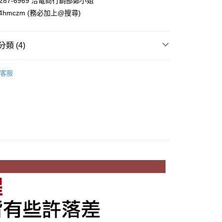
)2287-6969 洽電商行銷部鄭小姐
94hmczm (務必加上@搜尋)
類 (4)
y
POLO衫
客服
質-
吸濕排汗
一件7折 二件6折◇
2026春夏
付款
0，滿NT$1,500(含以上)免運費
付款
0，滿NT$1,500(含以上)免運費
0，滿NT$1,500(含以上)免運費
市自取