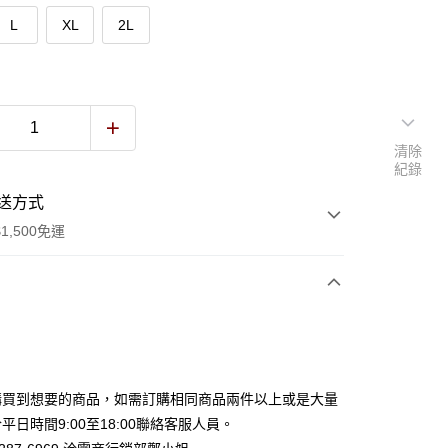
L
XL
2L
清除
紀錄
送方式
1,500免運
次付款
付款
購買到想要的商品，如需訂購相同商品兩件以上或是大量
平日時間9:00至18:00聯絡客服人員。