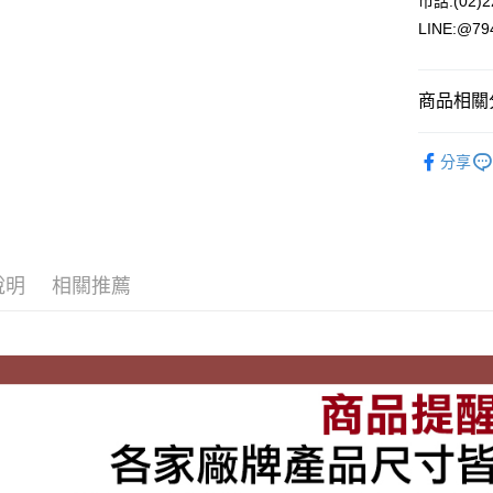
市話:(02
街口支付
LINE:@7
悠遊付
商品相關分
Google Pa
ATM付款
-上衣-
分享
-機能性材
運送方式
◆春夏正品
年度分類
全家取貨
說明
相關推薦
每筆NT$6
7-11取貨
每筆NT$6
宅配
每筆NT$8
付款後門