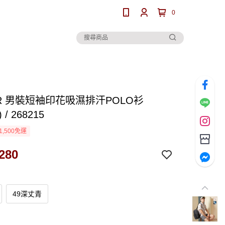
0
R 男裝短袖印花吸濕排汗POLO衫
) / 268215
1,500免運
280
49深丈青