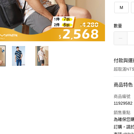
M
數量
付款與運
超取滿NT$
付款方式
商品特色
信用卡一
商品編號
11929582
超商取貨
銷售重點
LINE Pay
為確保您
訂購，請於
Apple Pay