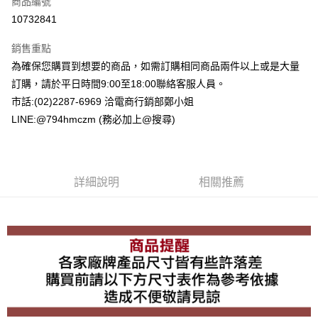
商品編號
超商取貨付款
10732841
LINE Pay
銷售重點
Apple Pay
為確保您購買到想要的商品，如需訂購相同商品兩件以上或是大量
訂購，請於平日時間9:00至18:00聯絡客服人員。
街口支付
市話:(02)2287-6969 洽電商行銷部鄭小姐
悠遊付
LINE:@794hmczm (務必加上@搜尋)
Google Pay
ATM付款
詳細說明
相關推薦
運送方式
全家取貨付款
每筆NT$60，滿NT$1,500(含以上)免運費
7-11取貨付款
每筆NT$60，滿NT$1,500(含以上)免運費
宅配