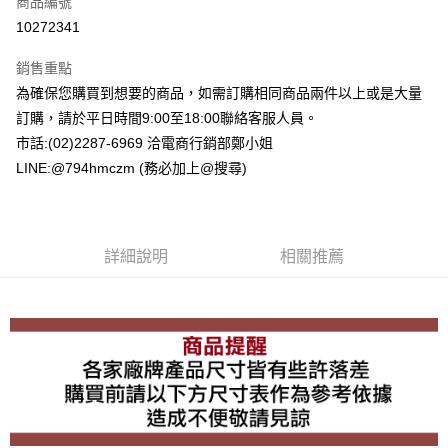
商品編號
超商取貨付款
10272341
LINE Pay
銷售重點
Apple Pay
為確保您購買到想要的商品，如需訂購相同商品兩件以上或是大量
訂購，請於平日時間9:00至18:00聯絡客服人員。
街口支付
市話:(02)2287-6969 洽電商行銷部鄭小姐
悠遊付
LINE:@794hmczm (務必加上@搜尋)
Google Pay
ATM付款
詳細說明
相關推薦
運送方式
全家取貨付款
每筆NT$60，滿NT$1,500(含以上)免運費
7-11取貨付款
每筆NT$60，滿NT$1,500(含以上)免運費
宅配